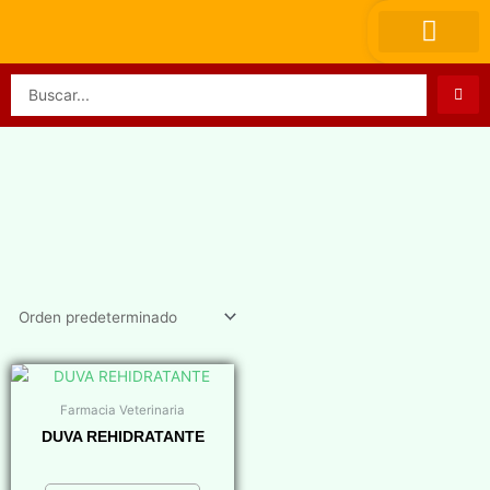
Ir
al
contenido
Search
...
Farmacia Veterinaria
DUVA REHIDRATANTE
$
0,00