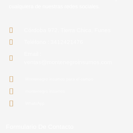
cualquiera de nuestras redes sociales.
Córdoba 972, Tierra Chica, Funes
Teléfono : 3412421476
Email :
ventas@montenegroinsumos.com
Montenegro insumos para el campo
montenegro.insumos
WhatsApp
Formulario De Contacto