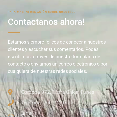
PARA MAS INFORMACIÓN SOBRE NOSOTROS
Contactanos ahora!
Estamos siempre felices de conocer a nuestros
clientes y escuchar sus comentarios. Podés
escribirnos a través de nuestro formulario de
contacto o enviarnos un correo electrónico o por
cualquiera de nuestras redes sociales.
Córdoba 972, Tierra Chica, Funes
Teléfono : 3412421476
Email :