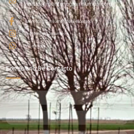
ventas@montenegroinsumos.com
Montenegro insumos para el campo
montenegro.insumos
WhatsApp
Formulario De Contacto