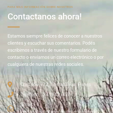
PARA MAS INFORMACIÓN SOBRE NOSOTROS
Contactanos ahora!
Estamos siempre felices de conocer a nuestros
clientes y escuchar sus comentarios. Podés
escribirnos a través de nuestro formulario de
contacto o enviarnos un correo electrónico o por
cualquiera de nuestras redes sociales.
Córdoba 972, Tierra Chica, Funes
Teléfono : 3412421476
Email :
ventas@montenegroinsumos.com