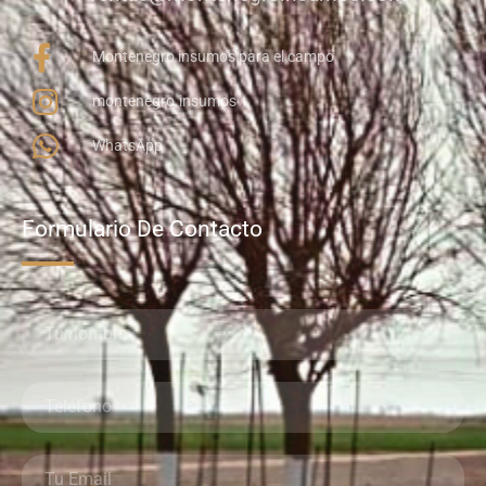
Montenegro insumos para el campo
montenegro.insumos
WhatsApp
Formulario De Contacto