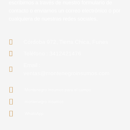
escribirnos a través de nuestro formulario de
contacto o enviarnos un correo electrónico o por
cualquiera de nuestras redes sociales.
Córdoba 972, Tierra Chica, Funes
Teléfono : 3412421476
Email :
ventas@montenegroinsumos.com
Montenegro insumos para el campo
montenegro.insumos
WhatsApp