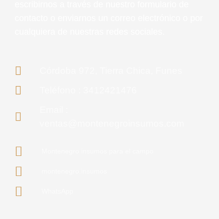
escribirnos a través de nuestro formulario de
contacto o enviarnos un correo electrónico o por
cualquiera de nuestras redes sociales.
Córdoba 972, Tierra Chica, Funes
Teléfono : 3412421476
Email :
ventas@montenegroinsumos.com
Montenegro insumos para el campo
montenegro.insumos
WhatsApp