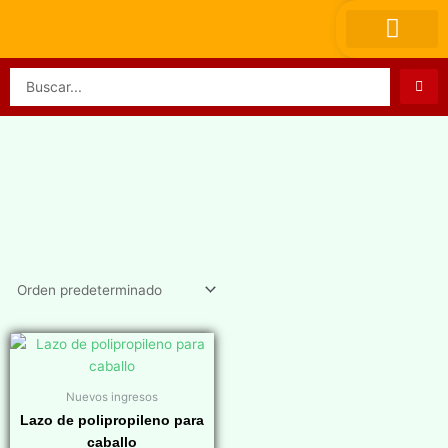
Ir
al
contenido
Search
...
Nuevos ingresos
Lazo de polipropileno para
caballo