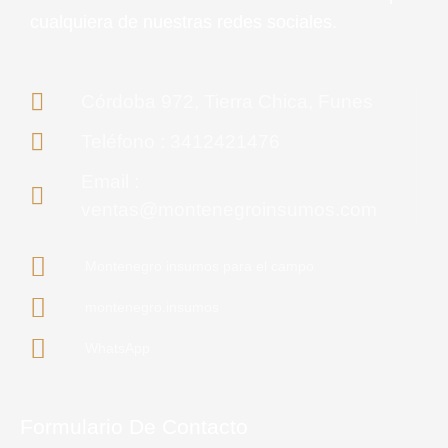
cualquiera de nuestras redes sociales.
Córdoba 972, Tierra Chica, Funes
Teléfono : 3412421476
Email :
ventas@montenegroinsumos.com
Montenegro insumos para el campo
montenegro.insumos
WhatsApp
Formulario De Contacto