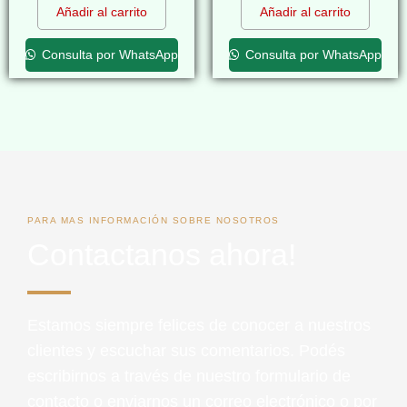
Añadir al carrito
Añadir al carrito
Consulta por WhatsApp
Consulta por WhatsApp
PARA MAS INFORMACIÓN SOBRE NOSOTROS
Contactanos ahora!
Estamos siempre felices de conocer a nuestros
clientes y escuchar sus comentarios. Podés
escribirnos a través de nuestro formulario de
contacto o enviarnos un correo electrónico o por