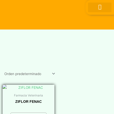
Ir
al
contenido
Farmacia Veterinaria
ZIFLOR FENAC
$
0,00