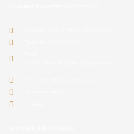
cualquiera de nuestras redes sociales.
Córdoba 972, Tierra Chica, Funes
Teléfono : 3412421476
Email :
ventas@montenegroinsumos.com
Montenegro insumos para el campo
montenegro.insumos
WhatsApp
Formulario De Contacto