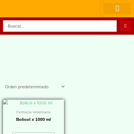
Ir
al
contenido
Search
...
Farmacia Veterinaria
Bolicol x 1000 ml
$
0,00