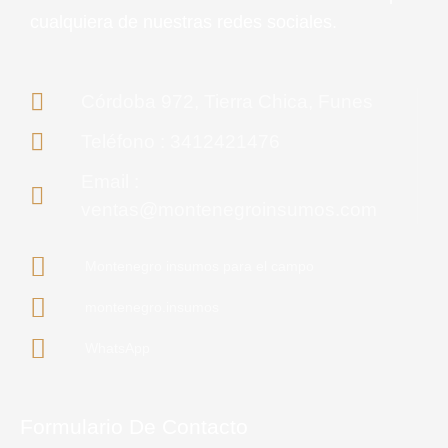
cualquiera de nuestras redes sociales.
Córdoba 972, Tierra Chica, Funes
Teléfono : 3412421476
Email :
ventas@montenegroinsumos.com
Montenegro insumos para el campo
montenegro.insumos
WhatsApp
Formulario De Contacto