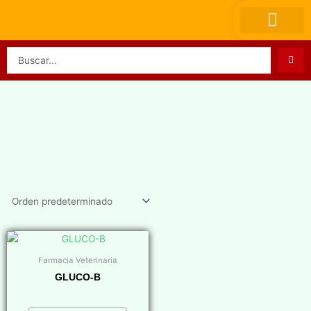
Ir
al
contenido
Search
...
Farmacia Veterinaria
GLUCO-B
$
0,00