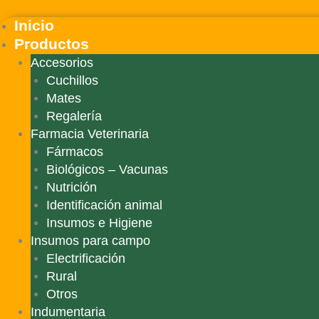
Ir
Search
Inicio
al
...
contenido
Productos
Accesorios
Cuchillos
Mates
Regalería
Farmacia Veterinaria
Fármacos
Biológicos – Vacunas
Nutrición
Identificación animal
Insumos e Higiene
Insumos para campo
Electrificación
Rural
Otros
Indumentaria