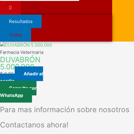
Resultados
Todos
Farmacia Veterinaria
DUVABRÓN
5.000.000
$
0,00
Añadir al
carrito
Consulta por
WhatsApp
Para mas información sobre nosotros
Contactanos ahora!