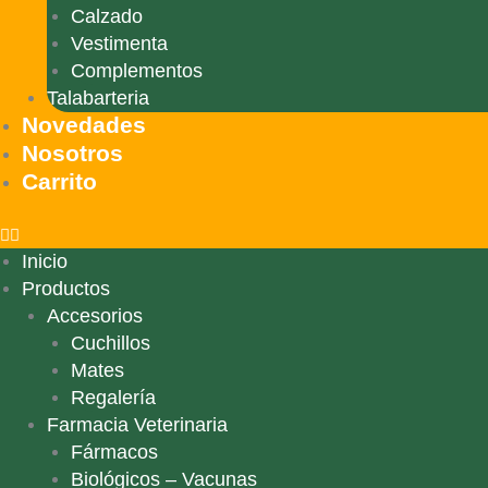
Calzado
Vestimenta
Complementos
Talabarteria
Novedades
Nosotros
Carrito
Inicio
Productos
Accesorios
Cuchillos
Mates
Regalería
Farmacia Veterinaria
Fármacos
Biológicos – Vacunas