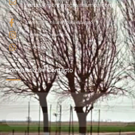
ventas@montenegroinsumos.com
Montenegro insumos para el campo
montenegro.insumos
WhatsApp
Formulario De Contacto