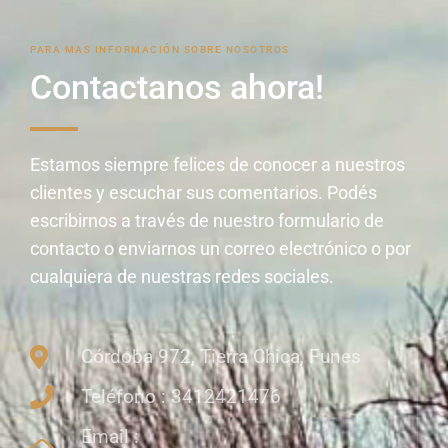
PARA MAS INFORMACIÓN SOBRE NOSOTROS
Contactanos ahora!
Estamos siempre felices de conocer a nuestros
clientes y escuchar sus comentarios. Podés
escribirnos a través de nuestro formulario de
contacto o enviarnos un correo electrónico o por
cualquiera de nuestras redes sociales.
Córdoba 972, Tierra Chica, Funes
Teléfono : 3412421476
Email :