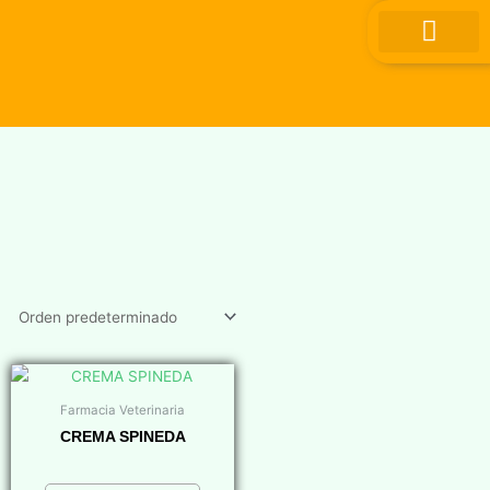
Ir
al
contenido
Farmacia Veterinaria
CREMA SPINEDA
$
0,00