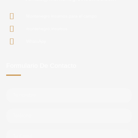
Montenegro insumos para el campo
montenegro.insumos
WhatsApp
Formulario De Contacto