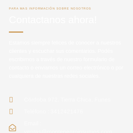
PARA MAS INFORMACIÓN SOBRE NOSOTROS
Contactanos ahora!
Estamos siempre felices de conocer a nuestros
clientes y escuchar sus comentarios. Podés
escribirnos a través de nuestro formulario de
contacto o enviarnos un correo electrónico o por
cualquiera de nuestras redes sociales.
Córdoba 972, Tierra Chica, Funes
Teléfono : 3412421476
Email :
ventas@montenegroinsumos.com