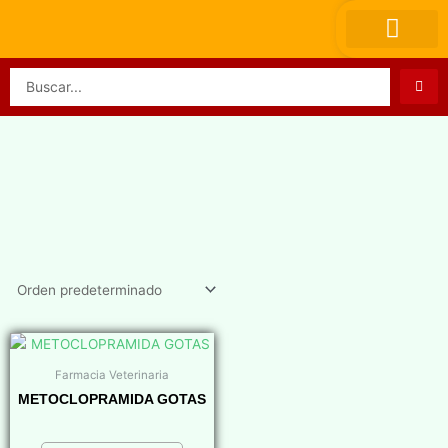
Ir
al
contenido
Search
...
Farmacia Veterinaria
METOCLOPRAMIDA GOTAS
$
0,00