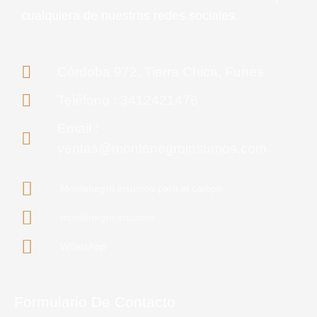
cualquiera de nuestras redes sociales.
Córdoba 972, Tierra Chica, Funes
Teléfono : 3412421476
Email :
ventas@montenegroinsumos.com
Montenegro insumos para el campo
montenegro.insumos
WhatsApp
Formulario De Contacto