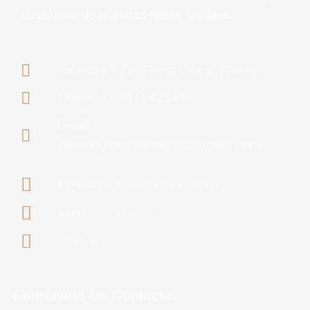
cualquiera de nuestras redes sociales.
Córdoba 972, Tierra Chica, Funes
Teléfono : 3412421476
Email :
ventas@montenegroinsumos.com
Montenegro insumos para el campo
montenegro.insumos
WhatsApp
Formulario De Contacto