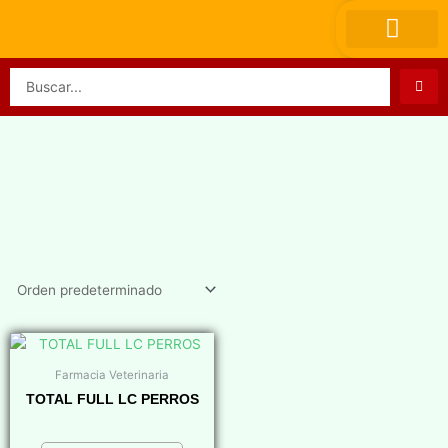
Ir
al
contenido
Search
...
Farmacia Veterinaria
TOTAL FULL LC PERROS
$
0,00