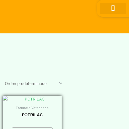
Ir
al
contenido
Farmacia Veterinaria
POTRILAC
$
0,00