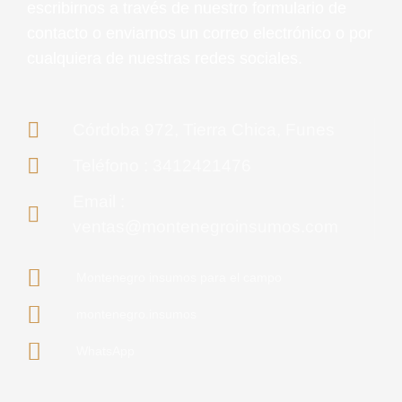
escribirnos a través de nuestro formulario de
contacto o enviarnos un correo electrónico o por
cualquiera de nuestras redes sociales.
Córdoba 972, Tierra Chica, Funes
Teléfono : 3412421476
Email :
ventas@montenegroinsumos.com
Montenegro insumos para el campo
montenegro.insumos
WhatsApp