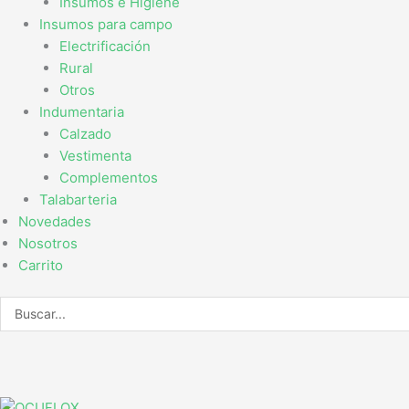
Insumos e Higiene
Insumos para campo
Electrificación
Rural
Otros
Indumentaria
Calzado
Vestimenta
Complementos
Talabarteria
Novedades
Nosotros
Carrito
Search
...