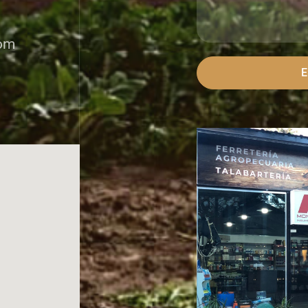
com
E