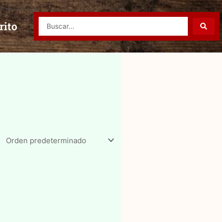
Search
rito
...