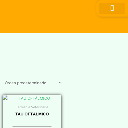
Ir
al
contenido
Farmacia Veterinaria
TAU OFTÁLMICO
$
0,00