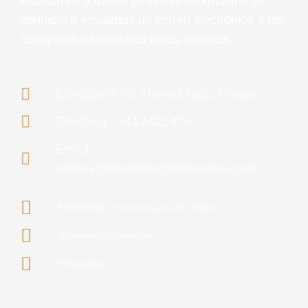
escribirnos a través de nuestro formulario de
contacto o enviarnos un correo electrónico o por
cualquiera de nuestras redes sociales.
Córdoba 972, Tierra Chica, Funes
Teléfono : 3412421476
Email :
ventas@montenegroinsumos.com
Montenegro insumos para el campo
montenegro.insumos
WhatsApp