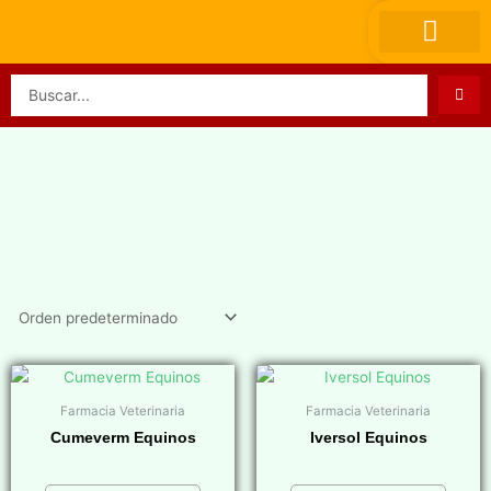
Ir
al
contenido
Search
...
Farmacia Veterinaria
Farmacia Veterinaria
Cumeverm Equinos
Iversol Equinos
$
0,00
$
0,00