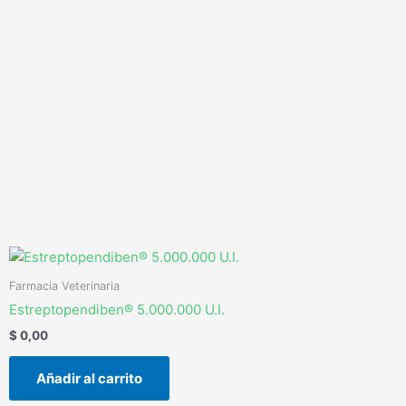
Ir
al
contenido
Farmacia Veterinaria
Estreptopendiben® 5.000.000 U.I.
$
0,00
Añadir al carrito