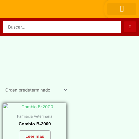
Ir
al
contenido
Search
...
Farmacia Veterinaria
Combio B-2000
Leer más