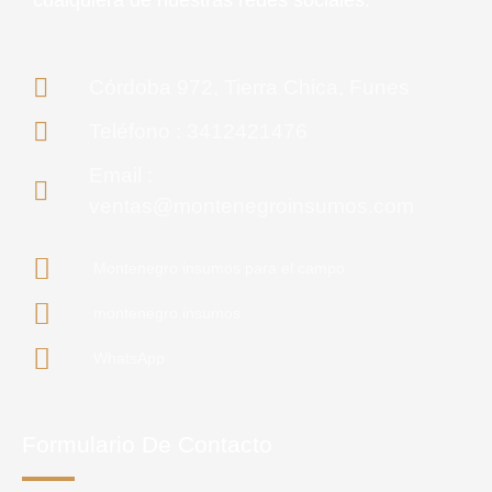
Córdoba 972, Tierra Chica, Funes
Teléfono : 3412421476
Email :
ventas@montenegroinsumos.com
Montenegro insumos para el campo
montenegro.insumos
WhatsApp
Formulario De Contacto