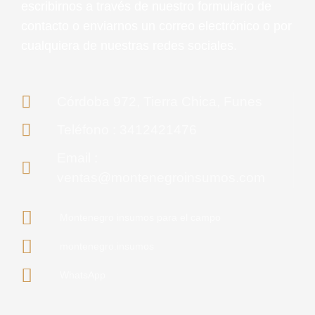
escribirnos a través de nuestro formulario de
contacto o enviarnos un correo electrónico o por
cualquiera de nuestras redes sociales.
Córdoba 972, Tierra Chica, Funes
Teléfono : 3412421476
Email :
ventas@montenegroinsumos.com
Montenegro insumos para el campo
montenegro.insumos
WhatsApp