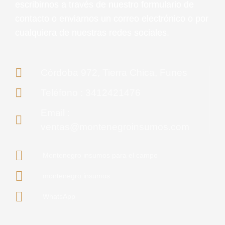
escribirnos a través de nuestro formulario de
contacto o enviarnos un correo electrónico o por
cualquiera de nuestras redes sociales.
Córdoba 972, Tierra Chica, Funes
Teléfono : 3412421476
Email :
ventas@montenegroinsumos.com
Montenegro insumos para el campo
montenegro.insumos
WhatsApp